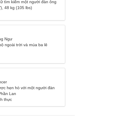
ữ tìm kiếm một người đàn ông
), 48 kg (105 lbs)
ng Ngư
 bộ ngoài trời và múa ba lê
ncer
ợc hẹn hò với một người đàn
 Phần Lan
ch thực