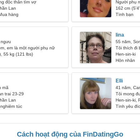
g độc thân tìm vợ
Người phụ n
Phần Lan
28-30
162 cm (5'4"
 Mua hàng
Tình bạn
Iina
 ngưu
55 năm, So
em, em là một người phụ nữ
Tôi thích đi
ệt mỏi
, 55 kg (121 lbs)
Hen-sin-ki
Hôn nhân
Elli
n mã
41 năm, Ca
ạn trai 23-29
Tôi mong đư
Phần Lan
ông vui tính
Hen-sin-ki,
 nghiêm túc
Tình yêu đí
Cách hoạt động của FinDatingGo