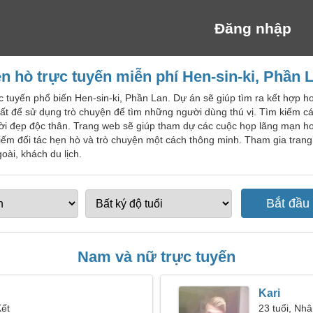
Đăng nhập
n hò trực tuyến miễn phí Hen-sin-ki, Phần 
c tuyến phổ biến Hen-sin-ki, Phần Lan. Dự án sẽ giúp tìm ra kết hợp 
hất để sử dụng trò chuyện để tìm những người dùng thú vị. Tìm kiếm cá
ời đẹp độc thân. Trang web sẽ giúp tham dự các cuộc họp lãng mạn h
ếm đối tác hẹn hò và trò chuyện một cách thông minh. Tham gia trang
ài, khách du lịch.
Nam và nữ trực tuyến
Kari
Kết
23 tuổi, Nh