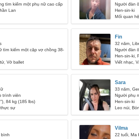
ng tìm kiếm một phụ nữ cao cấp
Người đàn ô
Phần Lan
25-28
Hen-sin-ki
Mối quan h
Fin
s
32 năm, Lib
ữ tìm kiếm một cặp vợ chồng 38-
Người đàn 
Hen-sin-ki,
 tử, Vở ballet
Viết nhạc, V
Sara
Nữ
33 năm, Ge
p trình viên
Người phụ n
"), 84 kg (185 lbs)
Hen-sin-ki
 thực sự
Leo núi, Bó
Vilma
 bình
22 tuổi, Ma 