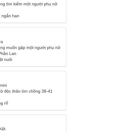
ng tìm kiếm một người phụ nữ
ệ ngắn hạn
ra
ông muốn gặp một người phụ nữ
 Phần Lan
ật nuôi
mini
ữ độc thân tìm chồng 38-41
ng rổ
Kết