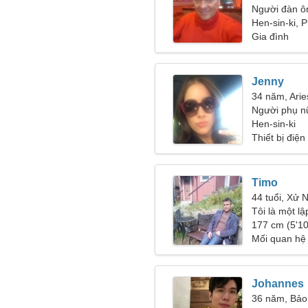
Người đàn ô
50-54
Hen-sin-ki, 
Gia đình
Jenny
34 năm, Arie
Người phụ n
42
Hen-sin-ki
Thiết bị điện
Timo
44 tuổi, Xử 
Tôi là một lậ
177 cm (5'10
Mối quan hệ
Johannes
36 năm, Bảo