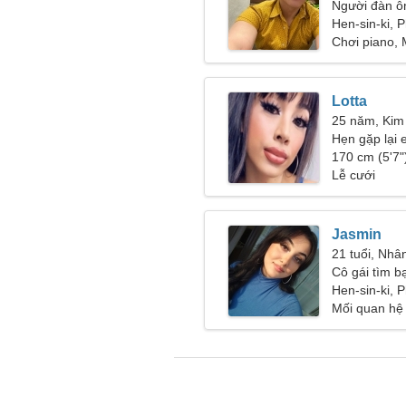
Người đàn ôn
Hen-sin-ki, 
Chơi piano,
Lotta
25 năm, Kim
Hẹn gặp lại 
không biết m
170 cm (5'7")
Lễ cưới
Jasmin
21 tuổi, Nhâ
Cô gái tìm b
Hen-sin-ki, 
Mối quan hệ