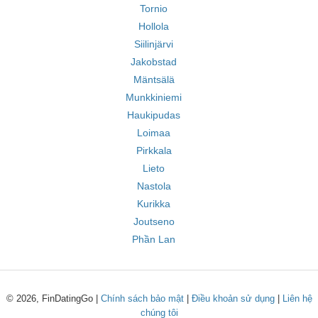
Tornio
Hollola
Siilinjärvi
Jakobstad
Mäntsälä
Munkkiniemi
Haukipudas
Loimaa
Pirkkala
Lieto
Nastola
Kurikka
Joutseno
Phần Lan
© 2026, FinDatingGo |
Chính sách bảo mật
|
Điều khoản sử dụng
|
Liên hệ
chúng tôi