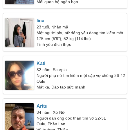
Mối quan hệ ngắn hạn
Iina
23 tuổi, Nhân mã
Một người phụ nữ đáng yêu đang tìm kiếm một
mối quan hệ đam mê
175 cm (5'9"), 52 kg (114 lbs)
Tình yêu đích thực
Kati
32 năm, Scorpio
Người phụ nữ tìm kiếm một cặp vợ chồng 36-42
Oulu
Mát xa, Đào tạo sức mạnh
Arttu
34 năm, Xử Nữ
Người đàn ông độc thân tìm vợ 22-31
Oulu, Phần Lan
Vũ trường, Thiền