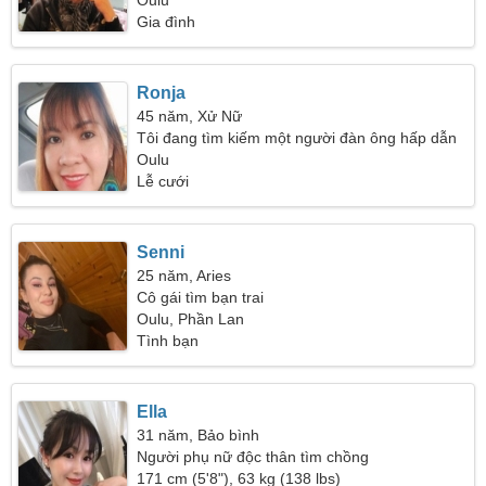
Oulu
Gia đình
Ronja
45 năm, Xử Nữ
Tôi đang tìm kiếm một người đàn ông hấp dẫn
về thể hình
Oulu
Lễ cưới
Senni
25 năm, Aries
Cô gái tìm bạn trai
Oulu, Phần Lan
Tình bạn
Ella
31 năm, Bảo bình
Người phụ nữ độc thân tìm chồng
171 cm (5'8"), 63 kg (138 lbs)