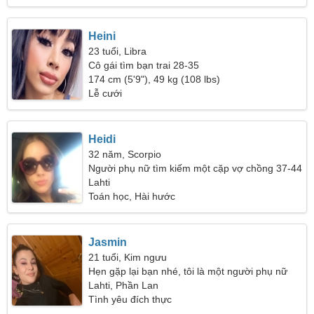
Heini
23 tuổi, Libra
Cô gái tìm bạn trai 28-35
174 cm (5'9"), 49 kg (108 lbs)
Lễ cưới
Heidi
32 năm, Scorpio
Người phụ nữ tìm kiếm một cặp vợ chồng 37-44
Lahti
Toán học, Hài hước
Jasmin
21 tuổi, Kim ngưu
Hẹn gặp lại bạn nhé, tôi là một người phụ nữ
hay cười
Lahti, Phần Lan
Tình yêu đích thực