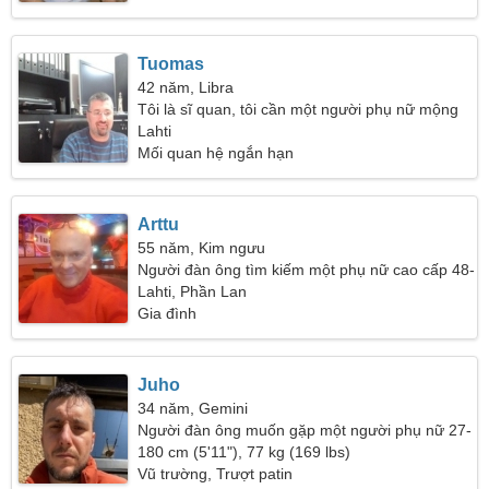
Tuomas
42 năm, Libra
Tôi là sĩ quan, tôi cần một người phụ nữ mộng
mơ
Lahti
Mối quan hệ ngắn hạn
Arttu
55 năm, Kim ngưu
Người đàn ông tìm kiếm một phụ nữ cao cấp 48-
51
Lahti, Phần Lan
Gia đình
Juho
34 năm, Gemini
Người đàn ông muốn gặp một người phụ nữ 27-
32
180 cm (5'11"), 77 kg (169 lbs)
Vũ trường, Trượt patin