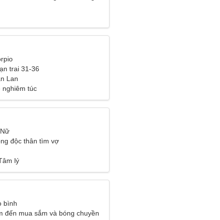
rpio
ạn trai 31-36
ần Lan
 nghiêm túc
 Nữ
ng độc thân tìm vợ
Tâm lý
 bình
âm đến mua sắm và bóng chuyền