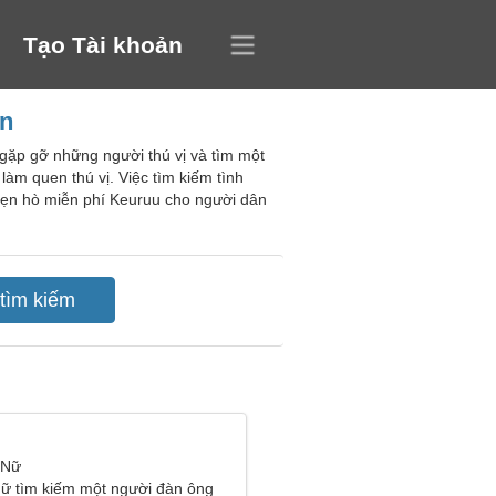
Tạo Tài khoản
an
 gặp gỡ những người thú vị và tìm một
àm quen thú vị. Việc tìm kiếm tình
 hẹn hò miễn phí Keuruu cho người dân
 Nữ
ữ tìm kiếm một người đàn ông