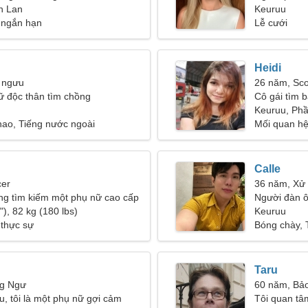
n Lan
Keuruu
 ngắn hạn
Lễ cưới
Heidi
 ngưu
26 năm, Sco
ữ độc thân tìm chồng
Cô gái tìm b
Keuruu, Ph
hao, Tiếng nước ngoài
Mối quan hệ
Calle
cer
36 năm, Xử
ng tìm kiếm một phụ nữ cao cấp
Người đàn ô
), 82 kg (180 lbs)
Keuruu
 thực sự
Bóng chày, 
Taru
ng Ngư
60 năm, Bảo
, tôi là một phụ nữ gợi cảm
Tôi quan t