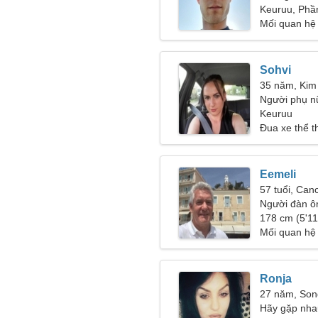
Keuruu, Phầ
Mối quan hệ
Sohvi
35 năm, Kim
Người phụ n
Keuruu
Đua xe thể t
Eemeli
57 tuổi, Can
Người đàn ô
46-55
178 cm (5'11"
Mối quan hệ
Ronja
27 năm, So
Hãy gặp nhau