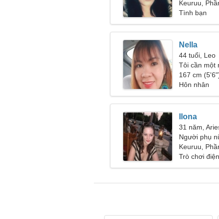
Keuruu, Phầ
Tình bạn
Nella
44 tuổi, Leo
Tôi cần một 
ăn cùng nha
167 cm (5'6")
Hôn nhân
Ilona
31 năm, Arie
Người phụ n
Keuruu, Phầ
Trò chơi điện