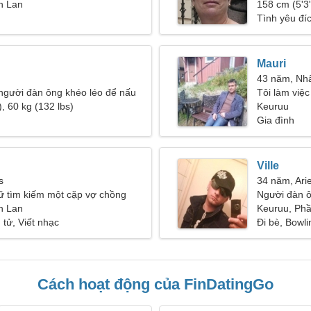
n Lan
158 cm (5'3"
Tình yêu đí
Mauri
43 năm, Nh
người đàn ông khéo léo để nấu
Tôi làm việ
u
, 60 kg (132 lbs)
cần một ngư
Keuruu
Gia đình
Ville
s
34 năm, Ari
ữ tìm kiếm một cặp vợ chồng
Người đàn 
n Lan
Keuruu, Ph
 tử, Viết nhạc
Đi bè, Bowli
Cách hoạt động của FinDatingGo