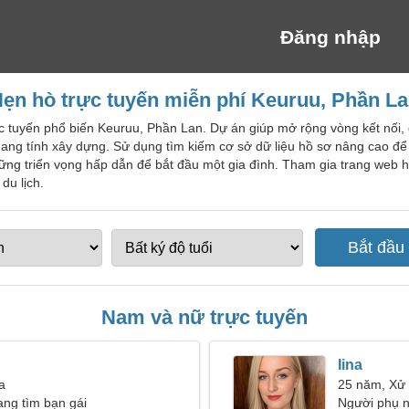
Đăng nhập
ẹn hò trực tuyến miễn phí Keuruu, Phần L
ực tuyến phổ biến Keuruu, Phần Lan. Dự án giúp mở rộng vòng kết nối,
ang tính xây dựng. Sử dụng tìm kiếm cơ sở dữ liệu hồ sơ nâng cao để l
ững triển vọng hấp dẫn để bắt đầu một gia đình. Tham gia trang web
du lịch.
Nam và nữ trực tuyến
Iina
a
25 năm, Xử
ang tìm bạn gái
Người phụ n