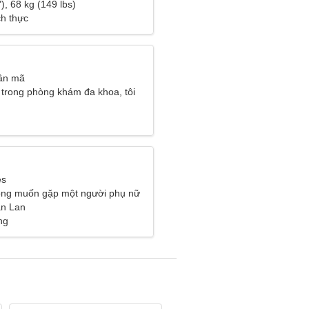
), 68 kg (149 lbs)
ch thực
ân mã
c trong phòng khám đa khoa, tôi
ời phụ nữ hấp dẫn
es
ông muốn gặp một người phụ nữ
ần Lan
ng