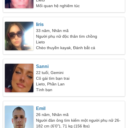
cùng nhau
Lieto
Mối quan hệ nghiêm túc
Iiris
33 năm, Nhân mã
Người phụ nữ độc thân tìm chồng
Lieto
Chèo thuyền kayak, Đánh bắt cá
Sanni
22 tuổi, Gemini
Cô gái tìm bạn trai
Lieto, Phần Lan
Tình bạn
Emil
26 năm, Nhân mã
Người đàn ông tìm kiếm một người phụ nữ 26-
28
182 cm (6'0"), 71 kg (156 lbs)