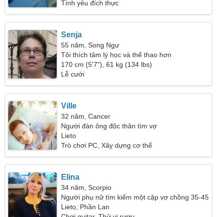
Tình yêu đích thực
Senja
55 năm, Song Ngư
Tôi thích tâm lý học và thể thao hơn
170 cm (5'7"), 61 kg (134 lbs)
Lễ cưới
Ville
32 năm, Cancer
Người đàn ông độc thân tìm vợ
Lieto
Trò chơi PC, Xây dựng cơ thể
Elina
34 năm, Scorpio
Người phụ nữ tìm kiếm một cặp vợ chồng 35-45
Lieto, Phần Lan
Chơi guitar, Thử vị rượu