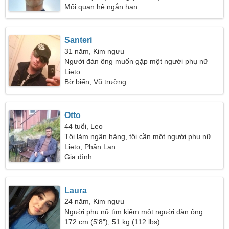
Mối quan hệ ngắn hạn
Santeri
31 năm, Kim ngưu
Người đàn ông muốn gặp một người phụ nữ
Lieto
Bờ biển, Vũ trường
Otto
44 tuổi, Leo
Tôi làm ngân hàng, tôi cần một người phụ nữ
tình cảm
Lieto, Phần Lan
Gia đình
Laura
24 năm, Kim ngưu
Người phụ nữ tìm kiếm một người đàn ông
172 cm (5'8"), 51 kg (112 lbs)