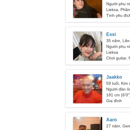
Người phụ n
30-36
Lieksa, Phầ
Tình yêu đíc
Essi
35 năm, Libr
Người phụ n
Lieksa
Chơi guitar,
Jaakko
59 tuổi, Kim
Người đàn ô
49-57
181 cm (6'0")
Gia đình
Aaro
27 năm, Gem