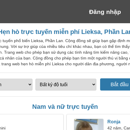
Đăng nhập
Hẹn hò trực tuyến miễn phí Lieksa, Phần La
c tuyến phổ biến Lieksa, Phần Lan. Cộng đồng sẽ giúp bạn gặp định mệ
ung. Với sự trợ giúp của nhiều tiêu chí khác nhau, bạn có thể tìm th
tỉnh. Trang web cho phép bạn sử dụng các tính năng tìm kiếm nâng cao, 
ơ cá nhân của bạn. Cộng đồng cho phép bạn tìm một người thú vị bằng 
 trang web hẹn hò miễn phí Lieksa cho người dân địa phương, người n
Nam và nữ trực tuyến
Ronja
ini
42 năm, Ca