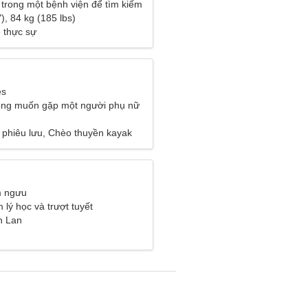
 trong một bệnh viện để tìm kiếm
hụ nữ hóm hỉnh
), 84 kg (185 lbs)
 thực sự
es
ông muốn gặp một người phụ nữ
phiêu lưu, Chèo thuyền kayak
m ngưu
m lý học và trượt tuyết
n Lan