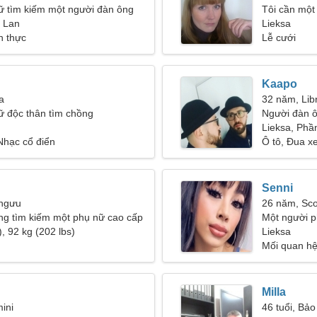
ữ tìm kiếm một người đàn ông
Tôi cần một
n Lan
Lieksa
h thực
Lễ cưới
Kaapo
a
32 năm, Lib
ữ độc thân tìm chồng
Người đàn ô
Lieksa, Phầ
 Nhạc cổ điển
Ô tô, Đua xe
Senni
 ngưu
26 năm, Sco
ng tìm kiếm một phụ nữ cao cấp
Một người p
, 92 kg (202 lbs)
tìm kiếm mộ
Lieksa
Mối quan hệ
Milla
ini
46 tuổi, Bảo