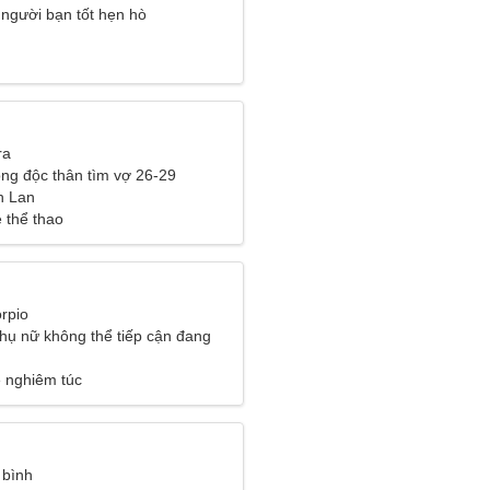
 người bạn tốt hẹn hò
ra
ng độc thân tìm vợ 26-29
n Lan
 thể thao
rpio
hụ nữ không thể tiếp cận đang
t người như bạn
 nghiêm túc
 bình