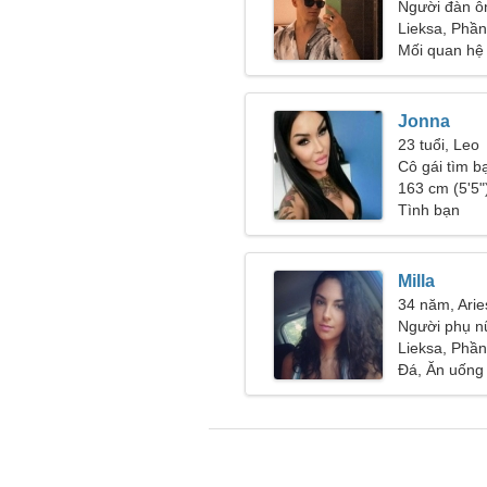
Người đàn ô
26-30
Lieksa, Phầ
Mối quan hệ
Jonna
23 tuổi, Leo
Cô gái tìm b
163 cm (5'5")
Tình bạn
Milla
34 năm, Arie
Người phụ n
46
Lieksa, Phầ
Đá, Ăn uống