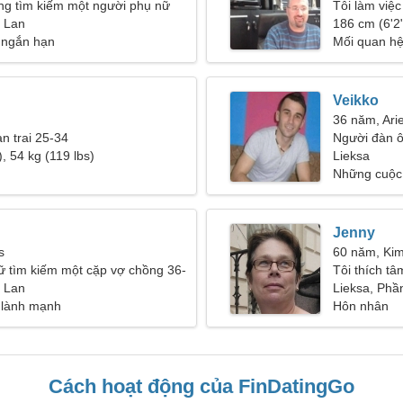
ng tìm kiếm một người phụ nữ
Tôi làm việc
n Lan
một người p
186 cm (6'2"
 ngắn hạn
Mối quan hệ
Veikko
36 năm, Ari
ạn trai 25-34
Người đàn 
, 54 kg (119 lbs)
Lieksa
Những cuộc 
Jenny
s
60 năm, Ki
ữ tìm kiếm một cặp vợ chồng 36-
Tôi thích tâ
n Lan
Lieksa, Phầ
 lành mạnh
Hôn nhân
Cách hoạt động của FinDatingGo