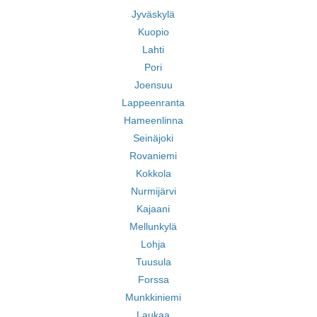
Jyväskylä
Kuopio
Lahti
Pori
Joensuu
Lappeenranta
Hameenlinna
Seinäjoki
Rovaniemi
Kokkola
Nurmijärvi
Kajaani
Mellunkylä
Lohja
Tuusula
Forssa
Munkkiniemi
Laukaa