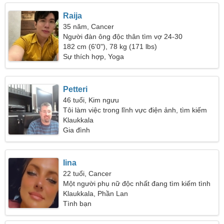
Raija
35 năm, Cancer
Người đàn ông độc thân tìm vợ 24-30
182 cm (6'0"), 78 kg (171 lbs)
Sự thích hợp, Yoga
Petteri
46 tuổi, Kim ngưu
Tôi làm việc trong lĩnh vực điện ảnh, tìm kiếm
một người phụ nữ sành điệu
Klaukkala
Gia đình
Iina
22 tuổi, Cancer
Một người phụ nữ độc nhất đang tìm kiếm tình
yêu đích thực
Klaukkala, Phần Lan
Tình bạn