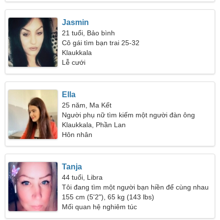
Jasmin
21 tuổi, Bảo bình
Cô gái tìm bạn trai 25-32
Klaukkala
Lễ cưới
Ella
25 năm, Ma Kết
Người phụ nữ tìm kiếm một người đàn ông
Klaukkala, Phần Lan
Hôn nhân
Tanja
44 tuổi, Libra
Tôi đang tìm một người bạn hiền để cùng nhau
đi du lịch
155 cm (5'2"), 65 kg (143 lbs)
Mối quan hệ nghiêm túc