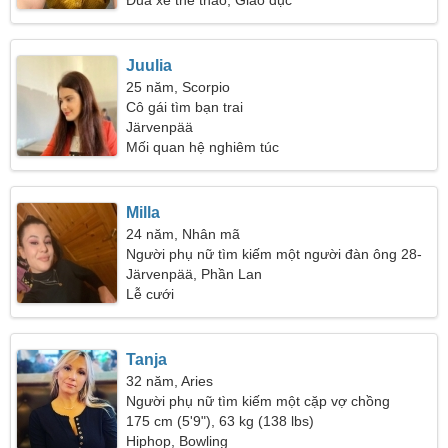
Đua xe thể thao, Giáo dục
Juulia
25 năm, Scorpio
Cô gái tìm bạn trai
Järvenpää
Mối quan hệ nghiêm túc
Milla
24 năm, Nhân mã
Người phụ nữ tìm kiếm một người đàn ông 28-
35
Järvenpää, Phần Lan
Lễ cưới
Tanja
32 năm, Aries
Người phụ nữ tìm kiếm một cặp vợ chồng
175 cm (5'9"), 63 kg (138 lbs)
Hiphop, Bowling