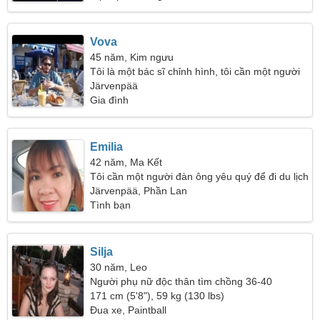
Vova
45 năm, Kim ngưu
Tôi là một bác sĩ chỉnh hình, tôi cần một người
phụ nữ hòa đồng
Järvenpää
Gia đình
Emilia
42 năm, Ma Kết
Tôi cần một người đàn ông yêu quý để đi du lịch
Järvenpää, Phần Lan
Tình bạn
Silja
30 năm, Leo
Người phụ nữ độc thân tìm chồng 36-40
171 cm (5'8"), 59 kg (130 lbs)
Đua xe, Paintball