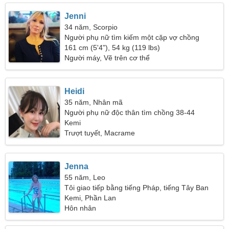
Jenni
34 năm, Scorpio
Người phụ nữ tìm kiếm một cặp vợ chồng
161 cm (5'4"), 54 kg (119 lbs)
Người máy, Vẽ trên cơ thể
Heidi
35 năm, Nhân mã
Người phụ nữ độc thân tìm chồng 38-44
Kemi
Trượt tuyết, Macrame
Jenna
55 năm, Leo
Tôi giao tiếp bằng tiếng Pháp, tiếng Tây Ban
Nha
Kemi, Phần Lan
Hôn nhân