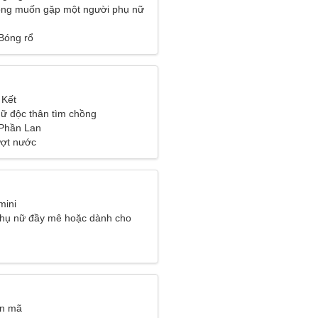
ông muốn gặp một người phụ nữ
 Bóng rổ
 Kết
ữ độc thân tìm chồng
 Phần Lan
ượt nước
mini
phụ nữ đầy mê hoặc dành cho
ân mã