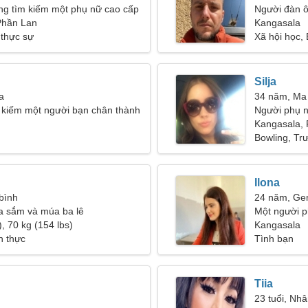
ng tìm kiếm một phụ nữ cao cấp
Người đàn 
Phần Lan
Kangasala
 thực sự
Xã hội học,
Silja
a
34 năm, Ma
 kiếm một người bạn chân thành
Người phụ n
uổi hẹn hò
Kangasala,
Bowling, Tr
Ilona
 bình
24 năm, Ge
a sắm và múa ba lê
Một người 
, 70 kg (154 lbs)
bạn
Kangasala
h thực
Tình bạn
Tiia
23 tuổi, Nh