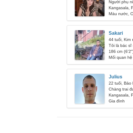
Người phụ n
Kangasala, 
Màu nước, O
Sakari
44 tuổi, Kim
Tôi là bác sĩ
nữ mát mẻ
186 cm (6'2")
Mối quan hệ
Julius
22 tuổi, Bảo
Chàng trai đ
Kangasala, 
Gia đình