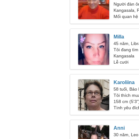
Người đàn ô
47-54
Kangasala, 
Mối quan hệ
Milla
45 năm, Libr
Tôi đang tìm
cho những b
Kangasala
Lễ cưới
Karoliina
58 tuổi, Bảo
Tôi thích mu
158 cm (5'3")
Tình yêu đíc
Anni
30 năm, Leo