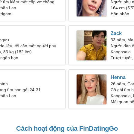
ữ tìm kiếm một cặp vợ chồng
Người phụ n
Phần Lan
29-35
164 cm (5'5"
rigami
Hôn nhân
Zack
 ngưu
33 năm, Ma
 da liễu, tôi cần một người phụ
Người đàn ô
, 83 kg (182 lbs)
Kangasala
 ngắn hạn
Trượt tuyết,
Henna
 bình
26 năm, Ca
ang tìm bạn gái 24-31
Cô gái tìm b
Phần Lan
Kangasala,
Mối quan hệ
Cách hoạt động của FinDatingGo