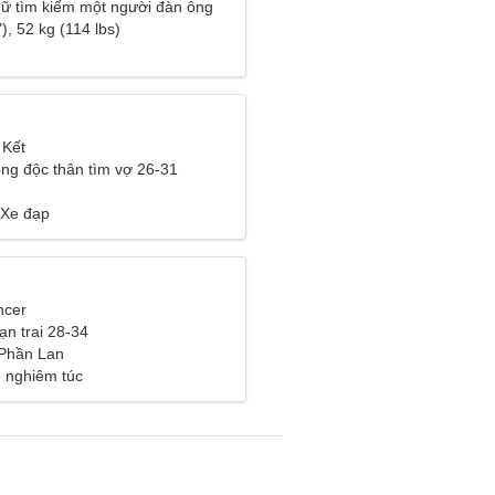
ữ tìm kiếm một người đàn ông
), 52 kg (114 lbs)
 Kết
ng độc thân tìm vợ 26-31
 Xe đạp
ncer
ạn trai 28-34
 Phần Lan
 nghiêm túc