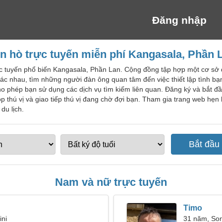
Đăng nhập
n hò trực tuyến miễn phí Kangasala, Phần 
ực tuyến phổ biến Kangasala, Phần Lan. Cộng đồng tập hợp một cơ sở d
hác nhau, tìm những người đàn ông quan tâm đến việc thiết lập tình b
ho phép bạn sử dụng các dịch vụ tìm kiếm liên quan. Đăng ký và bắt đ
p thú vị và giao tiếp thú vị đang chờ đợi bạn. Tham gia trang web hẹ
du lịch.
Nam và nữ trực tuyến
Timo
ini
31 năm, So